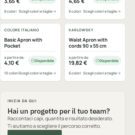
3,65
€
4,65
€
6 colori
Scegli colori e taglie
6 colori
Scegli colori e taglie
Personalizzabile
Personalizzabile
COLORE ITALIANO
KARLOWSKY
Basic Apron with
Waist Apron with
Pocket
cords 90 x 55 cm
a partire da:
a partire da:
Disponibile
Disponibile
4,10
€
19,82
€
10 colori
Scegli colori e taglie
6 colori
Scegli colori e taglie
INIZIA DA QUI
Hai un progetto per il tuo team?
Raccontaci capi, quantita e risultato desiderato.
Ti aiutiamo a scegliere il percorso corretto.