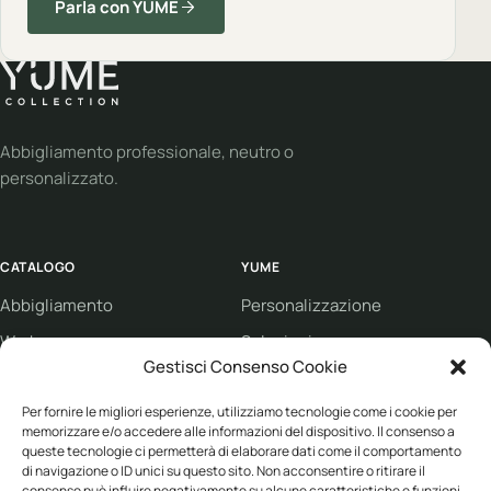
Parla con YUME
Abbigliamento professionale, neutro o
personalizzato.
CATALOGO
YUME
Abbigliamento
Personalizzazione
Workwear
Soluzioni
Gestisci Consenso Cookie
Sport
Supporto
Eco collection
Condizioni di vendita
Per fornire le migliori esperienze, utilizziamo tecnologie come i cookie per
memorizzare e/o accedere alle informazioni del dispositivo. Il consenso a
Brand
queste tecnologie ci permetterà di elaborare dati come il comportamento
di navigazione o ID unici su questo sito. Non acconsentire o ritirare il
consenso può influire negativamente su alcune caratteristiche e funzioni.