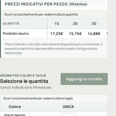
PREZZI INDICATIVI PER PEZZO
IVA esclusa
Scorri orizzontalmente per vedere tutte le quantità
10
20
30
50
QUANTITÀ
Prezzi indicativi per pezzo, IVA esclusa, per quantità di acquis
Prodotto neutro
17,23€
15,75€
14,88€
13,7
Prezzi indicativi calcolati sulla variante disponibile più conveniente. Il
preventivo definitivo dipende dalle varianti e dalla configurazione
selezionate.
ORDINE PER COLORI E TAGLIE
Aggiungi al carrello
Seleziona le quantita
I prezzi indicati sono IVA esclusa.
Colore
UNICA
black denim
Quantita black denim, UNICA