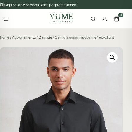
Capi neutri e personalizzati per professionisti.
0
Apri il menu
Apri la ricerca
Account
Apri il 
gorie del catalogo
Home
/
Abbigliamento
/
Camicie
/ Camicia uomo in popeline ‘recyclight’