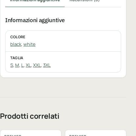
Informazioni aggiuntive
COLORE
black
,
white
TAGLIA
S
,
M
,
L
,
XL
,
XXL
,
3XL
Prodotti correlati
Personalizzabile
Personalizzabile