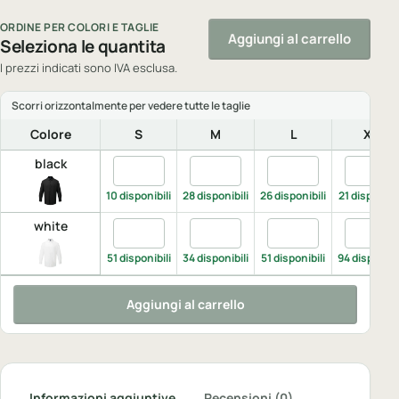
ORDINE PER COLORI E TAGLIE
Aggiungi al carrello
Seleziona le quantita
I prezzi indicati sono IVA esclusa.
Colore
S
M
L
XL
black
Quantita black, S
Quantita black, M
Quantita black, L
Quantita
10 disponibili
28 disponibili
26 disponibili
21 disponibil
white
Quantita white, S
Quantita white, M
Quantita white, L
Quantita
51 disponibili
34 disponibili
51 disponibili
94 disponibil
Aggiungi al carrello
Informazioni aggiuntive
Recensioni (0)