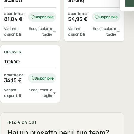
Scarlett
Strong
a partire da:
a partire da:
Disponibile
Disponibile
81,04
€
54,95
€
Varianti
Scegli colori e
Varianti
Scegli colori e
disponibili
taglie
disponibili
taglie
Personalizzabile
UPOWER
TOKYO
a partire da:
Disponibile
34,15
€
Varianti
Scegli colori e
disponibili
taglie
INIZIA DA QUI
Hai un progetto per il tuo team?