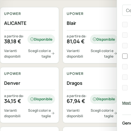
Personalizzabile
Personalizzabile
Cer
UPOWER
UPOWER
Bra
ALICANTE
Blair
a partire da:
a partire da:
Disponibile
Disponibile
38,18
€
81,04
€
Varianti
Scegli colori e
Varianti
Scegli colori e
disponibili
taglie
disponibili
taglie
Personalizzabile
Personalizzabile
UPOWER
UPOWER
Denver
Dragos
a partire da:
a partire da:
Disponibile
Disponibile
34,15
€
67,94
€
Mostr
Varianti
Scegli colori e
Varianti
Scegli colori e
disponibili
taglie
disponibili
taglie
Personalizzabile
Personalizzabile
Gen