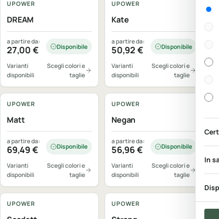
UPOWER
UPOWER
Gen
DREAM
Kate
a partire da:
a partire da:
Disponibile
Disponibile
27,00
€
50,92
€
Varianti
Scegli colori e
Varianti
Scegli colori e
disponibili
taglie
disponibili
taglie
Personalizzabile
Personalizzabile
UPOWER
UPOWER
Matt
Negan
Cert
a partire da:
a partire da:
Disponibile
Disponibile
69,49
€
56,96
€
In s
Varianti
Scegli colori e
Varianti
Scegli colori e
disponibili
taglie
disponibili
taglie
Personalizzabile
Personalizzabile
Disp
UPOWER
UPOWER