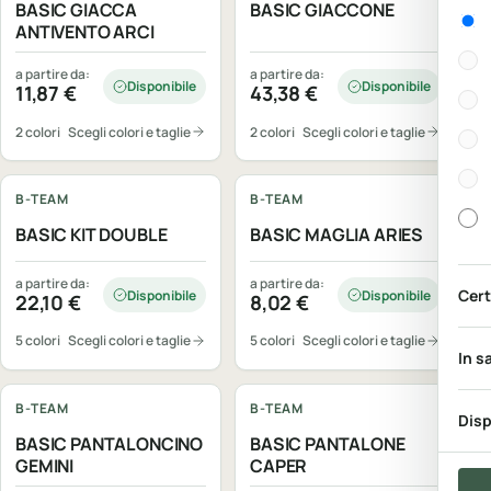
BASIC GIACCA
BASIC GIACCONE
Gen
ANTIVENTO ARCI
a partire da:
a partire da:
Disponibile
Disponibile
11,87
€
43,38
€
2 colori
Scegli colori e taglie
2 colori
Scegli colori e taglie
Personalizzabile
Personalizzabile
B-TEAM
B-TEAM
BASIC KIT DOUBLE
BASIC MAGLIA ARIES
a partire da:
a partire da:
Cert
Disponibile
Disponibile
22,10
€
8,02
€
5 colori
Scegli colori e taglie
5 colori
Scegli colori e taglie
In s
Personalizzabile
Personalizzabile
B-TEAM
B-TEAM
Disp
BASIC PANTALONCINO
BASIC PANTALONE
GEMINI
CAPER