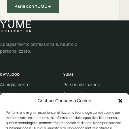
Parla con YUME
Abbigliamento professionale, neutro o
personalizzato.
CATALOGO
YUME
Abbigliamento
Personalizzazione
Workwear
Soluzioni
Gestisci Consenso Cookie
Sport
Supporto
Per fornire le migliori esperienze, utilizziamo tecnologie come i cookie per
Eco collection
Condizioni di vendita
memorizzare e/o accedere alle informazioni del dispositivo. Il consenso a
Brand
queste tecnologie ci permetterà di elaborare dati come il comportamento
di navigazione o ID unici su questo sito. Non acconsentire o ritirare il