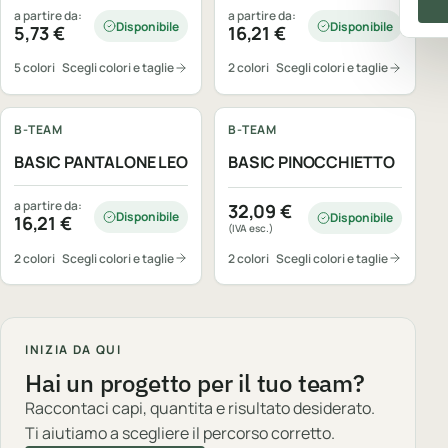
a partire da:
a partire da:
Disponibile
Disponibile
5,73
€
16,21
€
5 colori
Scegli colori e taglie
2 colori
Scegli colori e taglie
Personalizzabile
Personalizzabile
B-TEAM
B-TEAM
BASIC PANTALONE LEO
BASIC PINOCCHIETTO
a partire da:
32,09
€
Disponibile
Disponibile
16,21
€
(IVA esc.)
2 colori
Scegli colori e taglie
2 colori
Scegli colori e taglie
INIZIA DA QUI
Hai un progetto per il tuo team?
Raccontaci capi, quantita e risultato desiderato.
Ti aiutiamo a scegliere il percorso corretto.