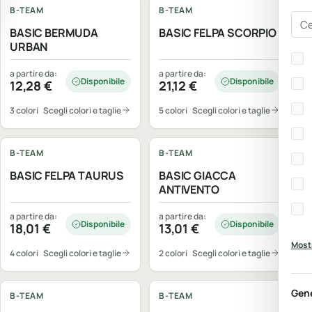
B-TEAM
B-TEAM
Cer
BASIC BERMUDA
BASIC FELPA SCORPIO
URBAN
Bra
a partire da:
a partire da:
Disponibile
Disponibile
12,28
€
21,12
€
3 colori
Scegli colori e taglie
5 colori
Scegli colori e taglie
Personalizzabile
Personalizzabile
B-TEAM
B-TEAM
BASIC FELPA TAURUS
BASIC GIACCA
ANTIVENTO
a partire da:
a partire da:
Disponibile
Disponibile
18,01
€
13,01
€
Mostr
4 colori
Scegli colori e taglie
2 colori
Scegli colori e taglie
Personalizzabile
Personalizzabile
Gen
B-TEAM
B-TEAM