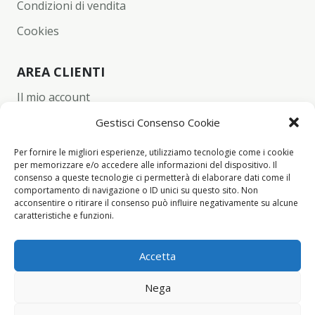
Condizioni di vendita
Cookies
AREA CLIENTI
Il mio account
Carrello
Gestisci Consenso Cookie
Wishlist
Per fornire le migliori esperienze, utilizziamo tecnologie come i cookie
per memorizzare e/o accedere alle informazioni del dispositivo. Il
Checkout
consenso a queste tecnologie ci permetterà di elaborare dati come il
comportamento di navigazione o ID unici su questo sito. Non
acconsentire o ritirare il consenso può influire negativamente su alcune
CONTACT INFO
caratteristiche e funzioni.
+39 342 94 34 260
Accetta
info@yume-collection.eu
Nega