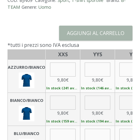
COD:
BJN09
Categorie:
Sport
,
T-shirt sportive
Brand:
B-
TEAM
Genere:
Uomo
AGGIUNGI AL CARRELLO
*tutti i prezzi sono IVA esclusa
XXS
YYS
YS
AZZURRO/BIANCO
9,80€
9,80€
9,80€
In stock (241 available)
In stock (146 available)
BIANCO/BIANCO
9,80€
9,80€
9,80€
In stock (159 available)
In stock (194 available)
BLU/BIANCO