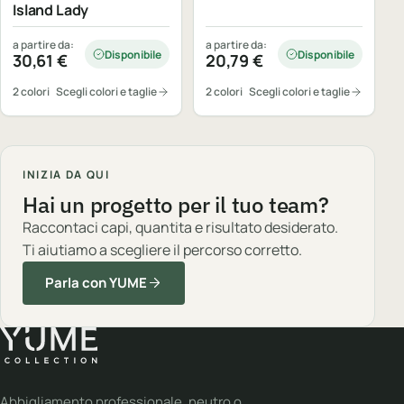
Island Lady
a partire da:
a partire da:
Disponibile
Disponibile
30,61
€
20,79
€
2 colori
Scegli colori e taglie
2 colori
Scegli colori e taglie
INIZIA DA QUI
Hai un progetto per il tuo team?
Raccontaci capi, quantita e risultato desiderato.
Ti aiutiamo a scegliere il percorso corretto.
Parla con YUME
Abbigliamento professionale, neutro o