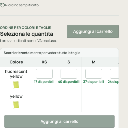
Riordino semplificato
ORDINE PER COLORI E TAGLIE
Aggiungi al carrello
Seleziona le quantita
I prezzi indicati sono IVA esclusa.
Colore
XS
S
M
L
fluorescent
Quantita fluorescent yellow, XS
Quantita fluorescent yellow, S
Quantita fluorescent
Quantita
yellow
17 disponibili
40 disponibili
37 disponibili
24 disponibil
yellow
Aggiungi al carrello