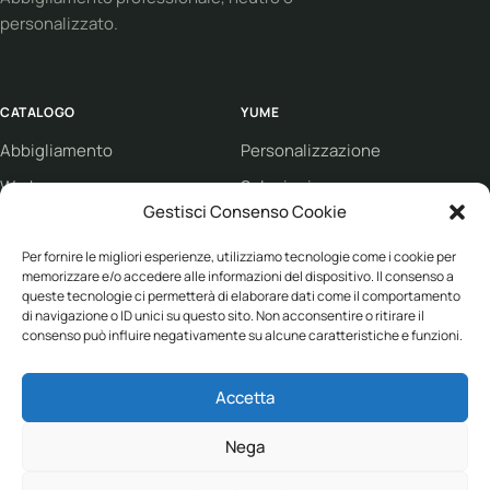
personalizzato.
CATALOGO
YUME
Abbigliamento
Personalizzazione
Workwear
Soluzioni
Gestisci Consenso Cookie
Sport
Supporto
Eco collection
Condizioni di vendita
Per fornire le migliori esperienze, utilizziamo tecnologie come i cookie per
memorizzare e/o accedere alle informazioni del dispositivo. Il consenso a
Brand
queste tecnologie ci permetterà di elaborare dati come il comportamento
di navigazione o ID unici su questo sito. Non acconsentire o ritirare il
consenso può influire negativamente su alcune caratteristiche e funzioni.
ASSISTENZA
Accetta
+39 030 682 1387
info@yume-collection.eu
Nega