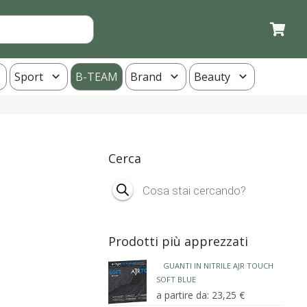
Sport
B-TEAM
Brand
Beauty
Cerca
Products
search
Prodotti più apprezzati
GUANTI IN NITRILE AJR TOUCH
SOFT BLUE
a partire da:
23,25
€