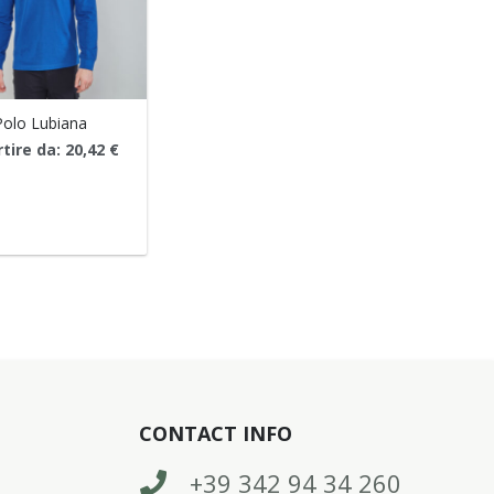
Polo Lubiana
rtire da:
20,42
€
CONTACT INFO
+39 342 94 34 260