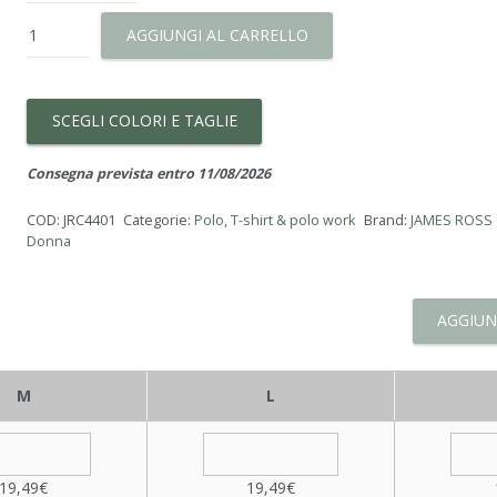
Polo
AGGIUNGI AL CARRELLO
Savona
Lady
quantità
SCEGLI COLORI E TAGLIE
Consegna prevista entro 11/08/2026
COD:
JRC4401
Categorie:
Polo
,
T-shirt & polo work
Brand:
JAMES ROSS
Donna
AGGIUN
M
L
19,49€
19,49€