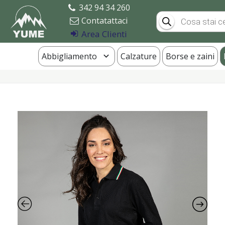
342 94 34 260
Products
Contatattaci
search
Area Clienti
Abbigliamento
Calzature
Borse e zaini