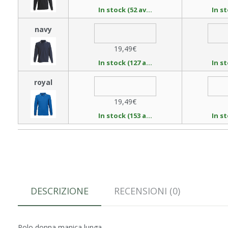
In stock (52 available)
navy
19,49€
In stock (127 available)
royal
19,49€
In stock (153 available)
DESCRIZIONE
RECENSIONI (0)
Polo donna manica lunga