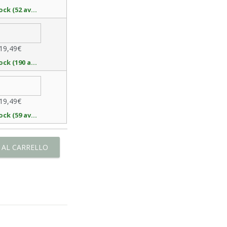
In stock (52 available)
19,49€
In stock (190 available)
19,49€
In stock (59 available)
 AL CARRELLO