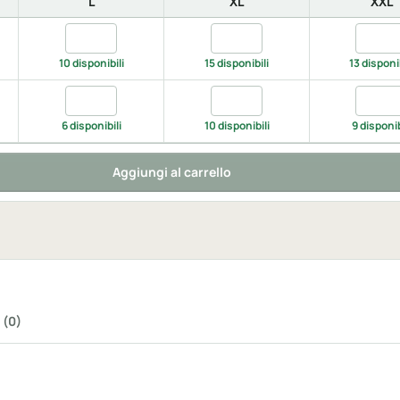
L
XL
XXL
RANGE/BLACK, M
Quantita ORANGE/BLACK, L
Quantita ORANGE/BLACK, XL
Quant
10 disponibili
15 disponibili
13 disponib
low/black, M
Quantita yellow/black, L
Quantita yellow/black, XL
Quanti
6 disponibili
10 disponibili
9 disponib
Aggiungi al carrello
 (0)