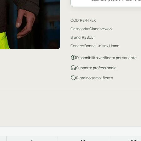
COD:
RER475X
Categoria:
Giacche work
Brand:
RESULT
Genere:
Donna
,
Unisex
,
Uomo
Disponibilita verificata per variante
Supporto professionale
Riordino semplificato