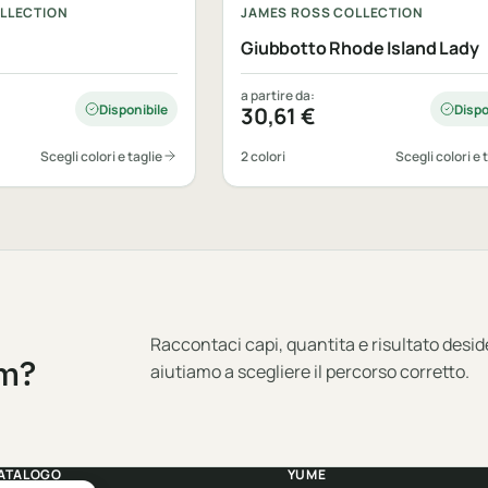
LLECTION
JAMES ROSS COLLECTION
Giubbotto Rhode Island Lady
a partire da:
Disponibile
Dispo
30,61
€
Scegli colori e taglie
2 colori
Scegli colori e 
Raccontaci capi, quantita e risultato desid
am?
aiutiamo a scegliere il percorso corretto.
ATALOGO
YUME