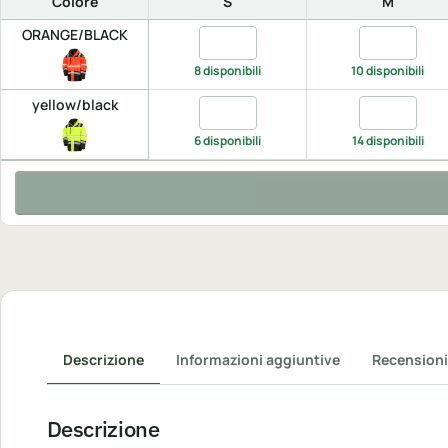
Colore
S
M
ORANGE/BLACK
Quantita ORANGE/BLACK, S
Quantita O
8 disponibili
10 disponibili
yellow/black
Quantita yellow/black, S
Quantita yel
6 disponibili
14 disponibili
Descrizione
Informazioni aggiuntive
Recensioni
Descrizione