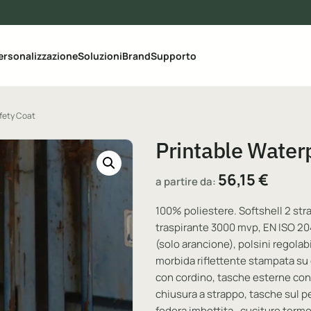
le categorie del catalogo
ersonalizzazione
Soluzioni
Brand
Supporto
afety Coat
Printable Waterp
56,15
€
a partire da:
100% poliestere. Softshell 2 st
traspirante 3000 mvp, EN ISO 20
(solo arancione), polsini regolabi
morbida riflettente stampata su
con cordino, tasche esterne con 
chiusura a strappo, tasche sul pe
fodera imbottita , cuciture termos