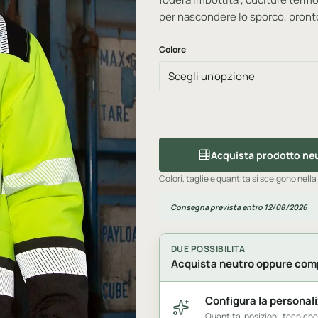
per nascondere lo sporco, pronto
Colore
Acquista prodotto ne
Colori, taglie e quantita si scelgono nella
Consegna prevista entro 12/08/2026
DUE POSSIBILITA
Acquista neutro oppure comp
Configura la personal
Quantita, posizioni, tecnich