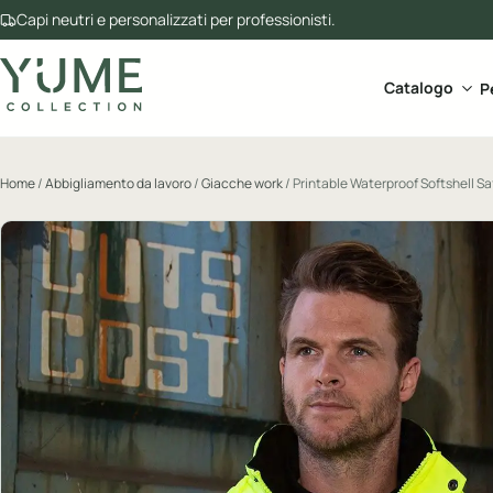
Capi neutri e personalizzati per professionisti.
Apri 
Catalogo
P
Home
/
Abbigliamento da lavoro
/
Giacche work
/ Printable Waterproof Softshell S