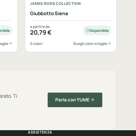
JAMES ROSS COLLECTION
Giubbotto Siena
a partire da:
nibile
Disponibile
20,79
€
taglie
2 colori
Scegli colori e taglie
erato. Ti
Parla con YUME
ASSISTENZA