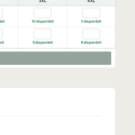
3XL
4XL
ita ORANGE/BLACK, XXL
Quantita ORANGE/BLACK, 3XL
Quantita ORANGE/BLAC
ili
10 disponibili
5 disponibili
ta yellow/black, XXL
Quantita yellow/black, 3XL
Quantita yellow/black, 
ili
9 disponibili
8 disponibili