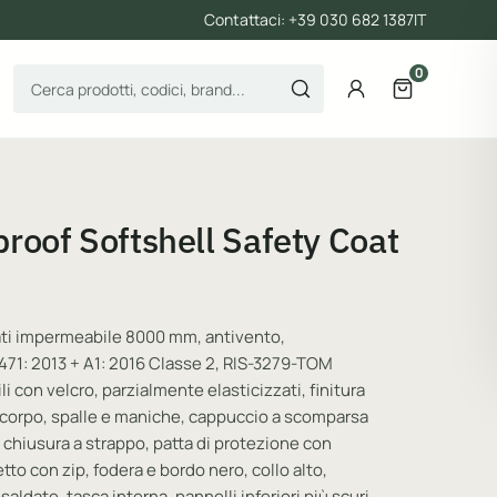
Contattaci: +39 030 682 1387
IT
0
Cerca prodotti
Account
Apri il carre
roof Softshell Safety Coat
rati impermeabile 8000 mm, antivento,
471: 2013 + A1: 2016 Classe 2, RIS-3279-TOM
li con velcro, parzialmente elasticizzati, finitura
 corpo, spalle e maniche, cappuccio a scomparsa
chiusura a strappo, patta di protezione con
tto con zip, fodera e bordo nero, collo alto,
aldate, tasca interna, pannelli inferiori più scuri