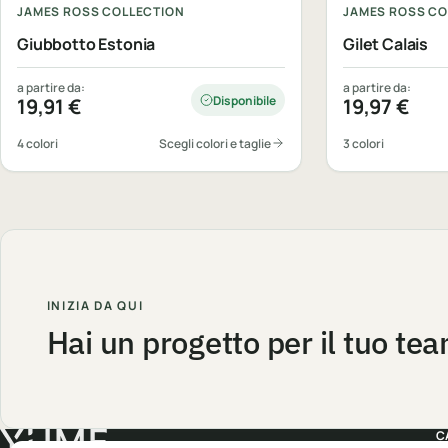
JAMES ROSS COLLECTION
JAMES ROSS CO
Giubbotto Estonia
Gilet Calais
a partire da:
a partire da:
Disponibile
19,91
€
19,97
€
4 colori
Scegli colori e taglie
3 colori
INIZIA DA QUI
Hai un progetto per il tuo te
C