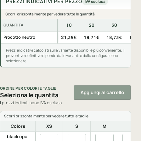
PREZZI INDICATIVI PER PEZZO
IVA esclusa
Scorri orizzontalmente per vedere tutte le quantità
10
20
30
50
QUANTITÀ
Prezzi indicativi per pezzo, IVA esclusa, per quantità di acquis
Prodotto neutro
21,39€
19,71€
18,73€
17,4
Prezzi indicativi calcolati sulla variante disponibile più conveniente. Il
preventivo definitivo dipende dalle varianti e dalla configurazione
selezionate.
ORDINE PER COLORI E TAGLIE
Aggiungi al carrello
Seleziona le quantita
I prezzi indicati sono IVA esclusa.
Colore
XS
S
M
L
black opal
Quantita black opal, XS
Quantita black opal, S
Quantita black opal
Quantita