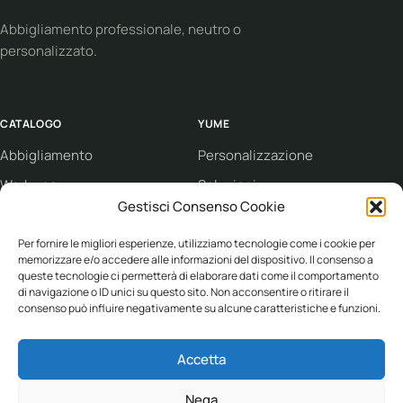
Abbigliamento professionale, neutro o
personalizzato.
CATALOGO
YUME
Abbigliamento
Personalizzazione
Workwear
Soluzioni
Gestisci Consenso Cookie
Sport
Supporto
Eco collection
Condizioni di vendita
Per fornire le migliori esperienze, utilizziamo tecnologie come i cookie per
memorizzare e/o accedere alle informazioni del dispositivo. Il consenso a
Brand
queste tecnologie ci permetterà di elaborare dati come il comportamento
di navigazione o ID unici su questo sito. Non acconsentire o ritirare il
consenso può influire negativamente su alcune caratteristiche e funzioni.
ASSISTENZA
Accetta
+39 030 682 1387
info@yume-collection.eu
Nega