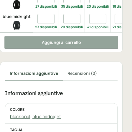
27 disponibili
35 disponibili
20 disponibili
18 disponibi
blue midnight
Quantita blue midnight, XS
Quantita blue midnight, S
Quantita blue midni
Quantita
23 disponibili
20 disponibili
41 disponibili
21 disponibi
Aggiungi al carrello
Informazioni aggiuntive
Recensioni (0)
Informazioni aggiuntive
COLORE
black opal
,
blue midnight
TAGLIA