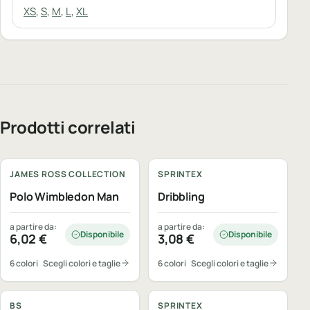
XS
,
S
,
M
,
L
,
XL
Prodotti correlati
Personalizzabile
Personalizzabile
JAMES ROSS COLLECTION
SPRINTEX
Polo Wimbledon Man
Dribbling
a partire da:
a partire da:
Disponibile
Disponibile
6,02
€
3,08
€
6 colori
Scegli colori e taglie
6 colori
Scegli colori e taglie
Personalizzabile
Personalizzabile
BS
SPRINTEX