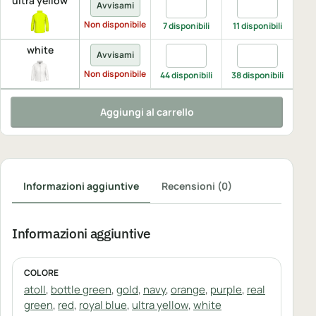
ultra yellow
Quantita ultra yellow, 3-4
Quantita ultra 
Avvisami
A
Non disponibile
Non 
7 disponibili
11 disponibili
white
Quantita white, 3-4
Quantita white,
Q
Avvisami
Non disponibile
44 disponibili
38 disponibili
20 
Aggiungi al carrello
Informazioni aggiuntive
Recensioni (0)
Informazioni aggiuntive
COLORE
atoll
,
bottle green
,
gold
,
navy
,
orange
,
purple
,
real
green
,
red
,
royal blue
,
ultra yellow
,
white