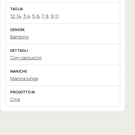
TAGLIA
12-14
,
3-4
,
5-6
,
7-8
,
9-11
GENERE
Bambino
DETTAGLI
Con cappuccio
MANICHE
Manica lunga
PRODOTTO IN
Cina