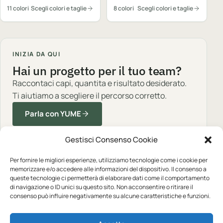
11 colori
Scegli colori e taglie
8 colori
Scegli colori e taglie
INIZIA DA QUI
Hai un progetto per il tuo team?
Raccontaci capi, quantita e risultato desiderato.
Ti aiutiamo a scegliere il percorso corretto.
Parla con YUME
Gestisci Consenso Cookie
Per fornire le migliori esperienze, utilizziamo tecnologie come i cookie per
memorizzare e/o accedere alle informazioni del dispositivo. Il consenso a
queste tecnologie ci permetterà di elaborare dati come il comportamento
Abbigliamento professionale, neutro o
di navigazione o ID unici su questo sito. Non acconsentire o ritirare il
personalizzato.
consenso può influire negativamente su alcune caratteristiche e funzioni.