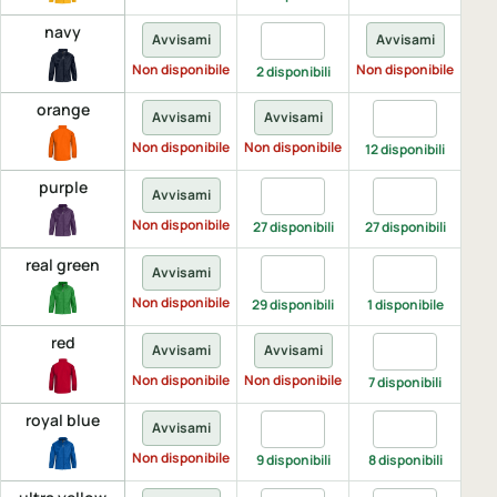
navy
Quantita navy, 3-4
Avvisami
Avvisami
A
Non disponibile
Non disponibile
Non 
2 disponibili
orange
Quantita orang
Avvisami
Avvisami
A
Non disponibile
Non disponibile
Non 
12 disponibili
purple
Quantita purple, 3-4
Quantita purple
Q
Avvisami
Non disponibile
27 disponibili
27 disponibili
2 d
real green
Quantita real green, 3-4
Quantita real g
Avvisami
A
Non disponibile
Non 
29 disponibili
1 disponibile
red
Quantita red, 5
Avvisami
Avvisami
A
Non disponibile
Non disponibile
Non 
7 disponibili
royal blue
Quantita royal blue, 3-4
Quantita royal 
Avvisami
A
Non disponibile
Non 
9 disponibili
8 disponibili