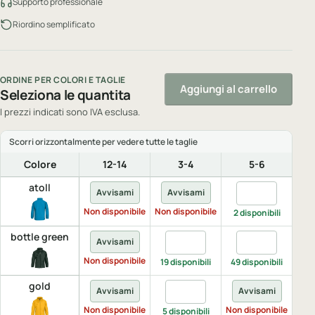
Supporto professionale
Riordino semplificato
ORDINE PER COLORI E TAGLIE
Aggiungi al carrello
Seleziona le quantita
I prezzi indicati sono IVA esclusa.
Colore
12-14
3-4
5-6
atoll
Quantita atoll, 
Avvisami
Avvisami
A
Non disponibile
Non disponibile
Non 
2 disponibili
bottle green
Quantita bottle green, 3-4
Quantita bottle
Q
Avvisami
Non disponibile
19 disponibili
49 disponibili
34 
gold
Quantita gold, 3-4
Avvisami
Avvisami
A
Non disponibile
Non disponibile
Non 
5 disponibili