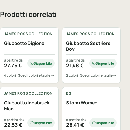
Prodotti correlati
Personalizzabile
Personalizzabile
JAMES ROSS COLLECTION
JAMES ROSS COLLECTION
Giubbotto Digione
Giubbotto Sestriere
Boy
a partire da:
a partire da:
Disponibile
Disponibile
27,76
€
21,48
€
4 colori
Scegli colori e taglie
2 colori
Scegli colori e taglie
Personalizzabile
Personalizzabile
JAMES ROSS COLLECTION
BS
Giubbotto Innsbruck
Storm Women
Man
a partire da:
a partire da:
Disponibile
Disponibile
22,53
€
28,41
€