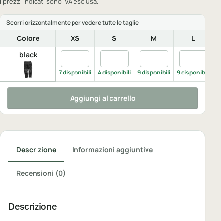
I prezzi indicati sono IVA esclusa.
Colore
XS
S
M
L
black
Quantita black, XS
Quantita black, S
Quantita black, M
Quantita bl
7 disponibili
4 disponibili
9 disponibili
9 disponibili
4
Aggiungi al carrello
Descrizione
Informazioni aggiuntive
Recensioni (0)
Descrizione