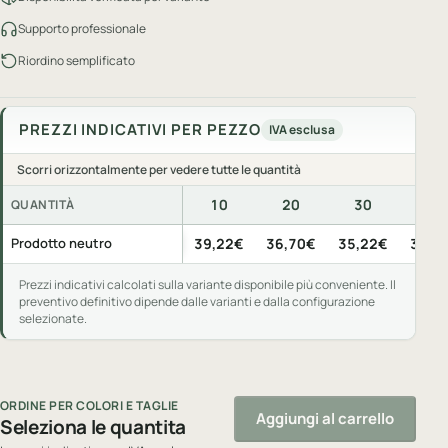
Supporto professionale
Riordino semplificato
PREZZI INDICATIVI PER PEZZO
IVA esclusa
Scorri orizzontalmente per vedere tutte le quantità
10
20
30
50
QUANTITÀ
Prezzi indicativi per pezzo, IVA esclusa, per quantità di acquis
Prodotto neutro
39,22€
36,70€
35,22€
33,3
Prezzi indicativi calcolati sulla variante disponibile più conveniente. Il
preventivo definitivo dipende dalle varianti e dalla configurazione
selezionate.
ORDINE PER COLORI E TAGLIE
Aggiungi al carrello
Seleziona le quantita