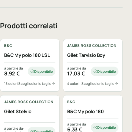
Prodotti correlati
Personalizzabile
Personalizzabile
B&C
JAMES ROSS COLLECTION
B&C My polo 180 LSL
Gilet Tarvisio Boy
a partire da:
a partire da:
Disponibile
Disponibile
8,92
€
17,03
€
15 colori
Scegli colori e taglie
4 colori
Scegli colori e taglie
Personalizzabile
Personalizzabile
JAMES ROSS COLLECTION
B&C
Gilet Stelvio
B&C My polo 180
a partire da:
Disponibile
a partire da:
6,33
€
Disponibile