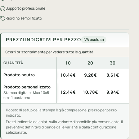
Supporto professionale
Riordino semplificato
PREZZI INDICATIVI PER PEZZO
IVA esclusa
Scorri orizzontalmente per vedere tutte le quantità
10
20
30
50
QUANTITÀ
Prezzi indicativi per pezzo, IVA esclusa, per quantità di acquis
Prodotto neutro
10,44€
9,28€
8,61€
7,75
Prodotto personalizzato
12,44€
10,78€
9,94€
8,95
Stampa digitale · Max 10x5
cm · 1 posizione
Il costo di setup della stampa è già compreso nel prezzo per pezzo
indicato.
Prezzi indicativi calcolati sulla variante disponibile più conveniente. Il
preventivo definitivo dipende dalle varianti e dalla configurazione
selezionate.