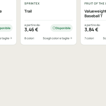
SPRINTEX
FRUIT OF THE
e
Trail
Valueweight
Baseball T
a partire da:
a partire da:
ponibile
Disponibile
3,46
€
3,84
€
e taglie
8 colori
Scegli colori e taglie
7 colori
Sc