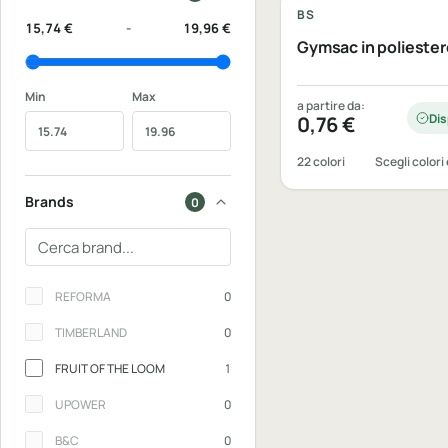
BS
15,74 €
-
19,96 €
Gymsac in poliester
Min
Max
a partire da:
Dis
0,76
€
22 colori
Scegli colori 
Brands
0
Cerca un brand
Brands
REFORMA
0
TIMBERLAND
0
FRUIT OF THE LOOM
1
UPOWER
0
B&C
0