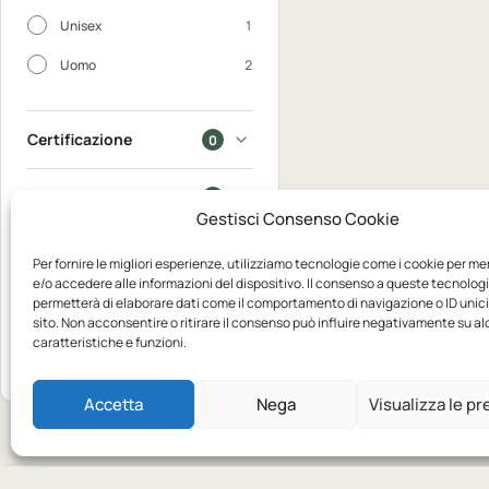
Unisex
1
Uomo
2
Certificazione
0
In saldo
0
Gestisci Consenso Cookie
Disponibili
0
Per fornire le migliori esperienze, utilizziamo tecnologie come i cookie per m
e/o accedere alle informazioni del dispositivo. Il consenso a queste tecnologi
permetterà di elaborare dati come il comportamento di navigazione o ID unic
Mostra
sito. Non acconsentire o ritirare il consenso può influire negativamente su a
3
caratteristiche e funzioni.
Azzera
prodotti
Accetta
Nega
Visualizza le p