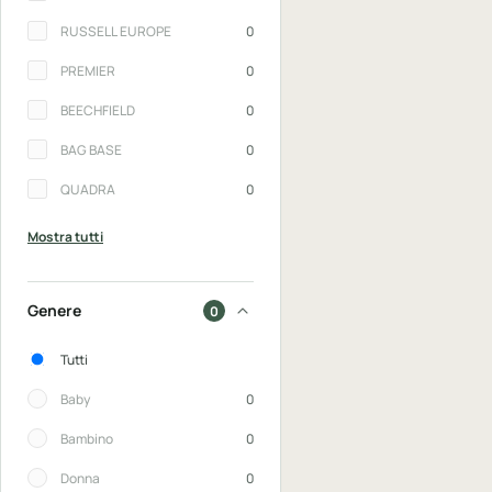
RUSSELL EUROPE
0
PREMIER
0
BEECHFIELD
0
BAG BASE
0
QUADRA
0
Mostra tutti
Genere
0
Genere
Tutti
Baby
0
Bambino
0
Donna
0