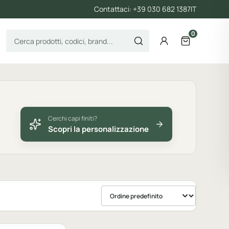
Contattaci: +39 030 682 1387
IT
0
Cerca prodotti
Account
Apri il carre
Cerchi capi finiti?
Scopri la personalizzazione
Ordina prodotti
bile