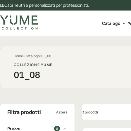
Capi neutri e personalizzati per professionisti.
Apri 
Catalogo
P
Home
/
Catalogo
/
01_08
COLLEZIONE YUME
01_08
Filtra prodotti
3 prodotti
Azzera
Personalizzabile
Prezzo
0