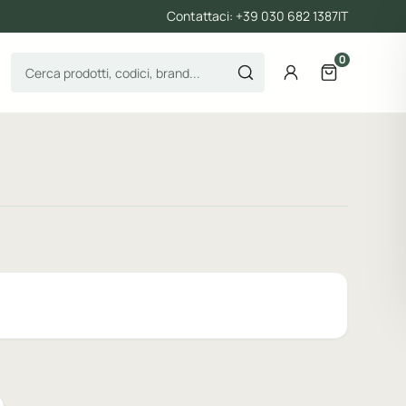
Contattaci: +39 030 682 1387
IT
0
Cerca prodotti
Account
Apri il carre