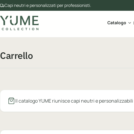
Capi neutri e personalizzati per professionisti.
Apr
Catalogo
Carrello
Il catalogo YUME riunisce capi neutri e personalizzabili