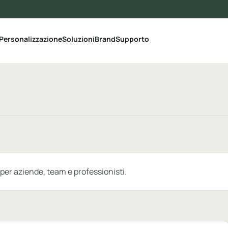
i le categorie del catalogo
Personalizzazione
Soluzioni
Brand
Supporto
 per aziende, team e professionisti.