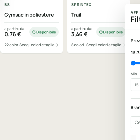
BS
SPRINTEX
AFF
Gymsac in poliestere
Trail
Fil
a partire da:
a partire da:
Disponibile
Disponibile
0,76
€
3,46
€
Prez
22 colori
Scegli colori e taglie
8 colori
Scegli colori e taglie
15,7
Min
Bra
Cer
Bra