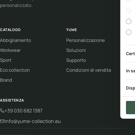
personalizzato.
CATALOGO
YUME
Abbigliamento
Personalizzazione
Workwear
Soluzioni
Cert
Sport
Supporto
Eco collection
Condizioni di vendita
In s
Brand
Disp
ASSISTENZA
+39 030 682 1387
info@yume-collection.eu