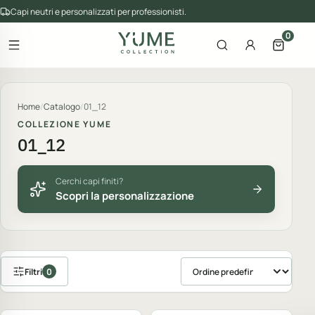
Capi neutri e personalizzati per professionisti.
0
Apri il menu
Apri la ricerca
Account
Apri il 
gorie del catalogo
Home
/
Catalogo
/
01_12
COLLEZIONE YUME
01_12
Cerchi capi finiti?
Scopri la personalizzazione
Filtri
0
Ordina prodotti
Personalizzabile
Personalizzabile