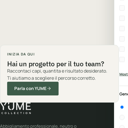
INIZIA DA QUI
Hai un progetto per il tuo team?
Raccontaci capi, quantita e risultato desiderato.
Mostr
Ti aiutiamo a scegliere il percorso corretto.
Parla con YUME
Gen
Gen
Abbigliamento professionale, neutro o