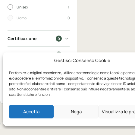
Unisex
1
Uomo
0
Certificazione
0
In saldo
0
Gestisci Consenso Cookie
Disponibili
0
Per fornire le migliori esperienze, utilizziamo tecnologie come i cookie per m
e/o accedere alle informazioni del dispositivo. Il consenso a queste tecnologi
permetterà di elaborare dati come il comportamento di navigazione o ID unic
Mostra 1
sito. Non acconsentire o ritirare il consenso può influire negativamente su a
Azzera
prodotto
caratteristiche e funzioni.
Accetta
Nega
Visualizza le p