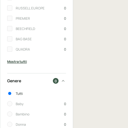
RUSSELL EUROPE
0
PREMIER
0
BEECHFIELD
0
BAG BASE
0
QUADRA
0
Mostra tutti
Genere
0
Genere
Tutti
Baby
0
Bambino
0
Donna
0