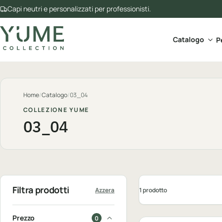
Capi neutri e personalizzati per professionisti.
Apri 
Catalogo
P
Home
/
Catalogo
/
03_04
COLLEZIONE YUME
03_04
Filtra prodotti
1 prodotto
Azzera
Personalizzabile
Prezzo
0