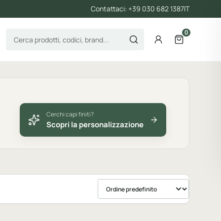
Contattaci: +39 030 682 1387
IT
0
Cerca prodotti
Account
Apri il carre
Cerchi capi finiti?
Scopri la personalizzazione
Ordina prodotti