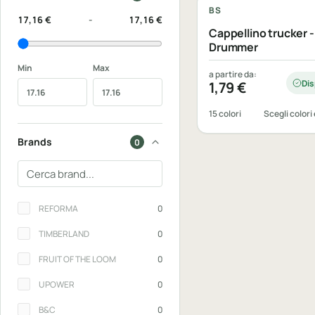
BS
17,16 €
-
17,16 €
Cappellino trucker -
Drummer
Min
Max
a partire da:
Dis
1,79
€
15 colori
Scegli colori 
Brands
0
Cerca un brand
Brands
REFORMA
0
TIMBERLAND
0
FRUIT OF THE LOOM
0
UPOWER
0
B&C
0