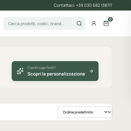
Contattaci: +39 030 682 1387
IT
0
Cerca prodotti
Account
Apri il carre
Cerchi capi finiti?
Scopri la personalizzazione
Ordina prodotti