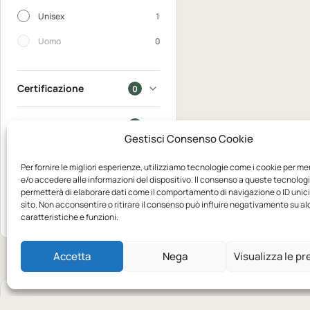
Unisex
1
Uomo
0
Certificazione
0
In saldo
0
Gestisci Consenso Cookie
Disponibili
0
Per fornire le migliori esperienze, utilizziamo tecnologie come i cookie per m
e/o accedere alle informazioni del dispositivo. Il consenso a queste tecnologi
permetterà di elaborare dati come il comportamento di navigazione o ID unic
Mostra 1
sito. Non acconsentire o ritirare il consenso può influire negativamente su a
Azzera
prodotto
caratteristiche e funzioni.
Accetta
Nega
Visualizza le p