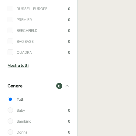
RUSSELL EUROPE
0
PREMIER
0
BEECHFIELD
0
BAG BASE
0
QUADRA
0
Mostra tutti
Genere
0
Genere
Tutti
Baby
0
Bambino
0
Donna
0