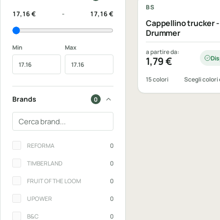
BS
17,16 €
-
17,16 €
Cappellino trucker -
Drummer
Min
Max
a partire da:
Dis
1,79
€
15 colori
Scegli colori 
Brands
0
Cerca un brand
Brands
REFORMA
0
TIMBERLAND
0
FRUIT OF THE LOOM
0
UPOWER
0
B&C
0