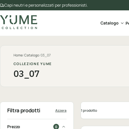
Capi neutri e personalizzati per professionisti.
Apri 
Catalogo
P
Home
/
Catalogo
/
03_07
COLLEZIONE YUME
03_07
Filtra prodotti
1 prodotto
Azzera
Personalizzabile
Prezzo
0