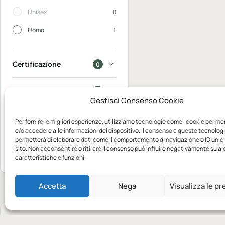
Unisex
0
Uomo
1
Certificazione
0
In saldo
0
Gestisci Consenso Cookie
Disponibili
0
Per fornire le migliori esperienze, utilizziamo tecnologie come i cookie per m
e/o accedere alle informazioni del dispositivo. Il consenso a queste tecnologi
permetterà di elaborare dati come il comportamento di navigazione o ID unic
Mostra 1
sito. Non acconsentire o ritirare il consenso può influire negativamente su a
Azzera
prodotto
caratteristiche e funzioni.
Accetta
Nega
Visualizza le p