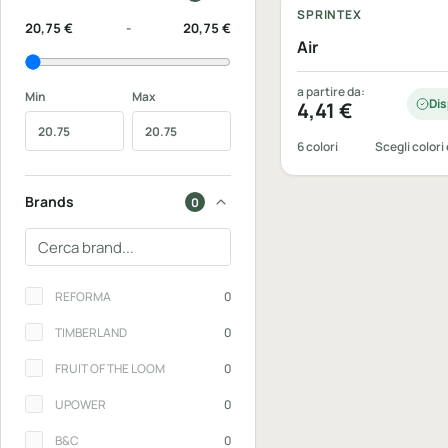
SPRINTEX
20,75 €
-
20,75 €
Air
a partire da:
Min
Max
Dis
4,41
€
6 colori
Scegli colori 
Brands
0
Cerca un brand
Brands
REFORMA
0
TIMBERLAND
0
FRUIT OF THE LOOM
0
UPOWER
0
B&C
0