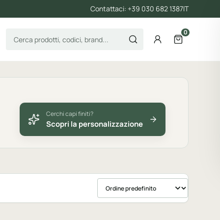
Contattaci: +39 030 682 1387
IT
0
Cerca prodotti
Account
Apri il carre
Cerchi capi finiti?
Scopri la personalizzazione
Ordina prodotti