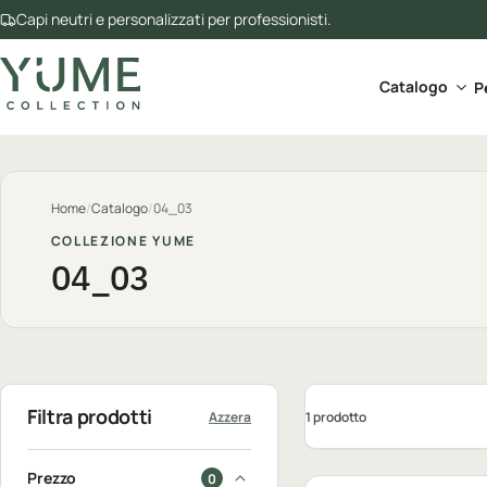
Capi neutri e personalizzati per professionisti.
Apri 
Catalogo
P
Home
/
Catalogo
/
04_03
COLLEZIONE YUME
04_03
Filtra prodotti
1 prodotto
Azzera
Personalizzabile
Prezzo
0