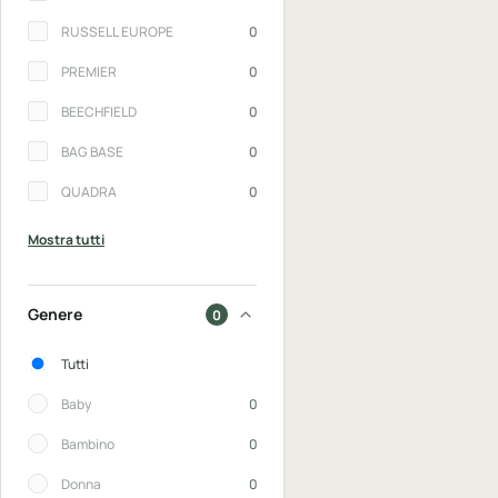
RUSSELL EUROPE
0
PREMIER
0
BEECHFIELD
0
BAG BASE
0
QUADRA
0
Mostra tutti
Genere
0
Genere
Tutti
Baby
0
Bambino
0
Donna
0