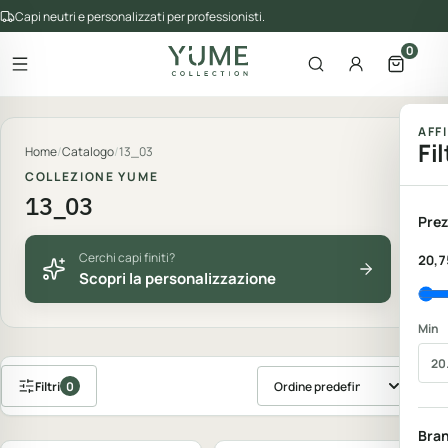
Capi neutri e personalizzati per professionisti.
0
Apri il menu
Apri la ricerca
Account
Apri il 
gorie del catalogo
AFF
Fil
Home
/
Catalogo
/
13_03
COLLEZIONE YUME
13_03
Prez
Cerchi capi finiti?
20,7
Scopri la personalizzazione
Min
Filtri
0
Ordina prodotti
Personalizzabile
Personalizzabile
Bra