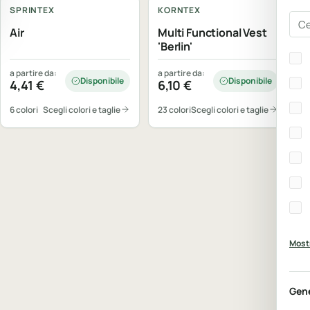
SPRINTEX
KORNTEX
Cer
Air
Multi Functional Vest
'Berlin'
Bra
a partire da:
a partire da:
Disponibile
Disponibile
4,41
€
6,10
€
6 colori
Scegli colori e taglie
23 colori
Scegli colori e taglie
Mostr
Gen