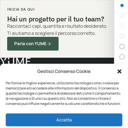
Gen
INIZIA DA QUI
Hai un progetto per il tuo team?
Raccontaci capi, quantita e risultato desiderato.
Ti aiutiamo a scegliere il percorso corretto.
Parla con YUME
Gestisci Consenso Cookie
Cert
Abbigliamento professionale, neutro o
Per fornire le migliori esperienze, utilizziamo tecnologie come i cookie per
personalizzato.
memorizzare e/o accedere alle informazioni del dispositivo. Il consenso a
In s
queste tecnologie ci permetterà di elaborare dati come il comportamento
di navigazione o ID unici su questo sito. Non acconsentire o ritirare il
consenso può influire negativamente su alcune caratteristiche e funzioni.
Disp
CATALOGO
YUME
Accetta
Abbigliamento
Personalizzazione