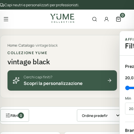
Capi neutri e personalizzati per professionisti.
0
Apri il menu
Apri la ricerca
Account
Apri il 
gorie del catalogo
AFF
Fil
Home
/
Catalogo
/
vintage black
COLLEZIONE YUME
vintage black
Prez
Cerchi capi finiti?
20,0
Scopri la personalizzazione
Min
Filtri
0
Ordina prodotti
Personalizzabile
Personalizzabile
Bra