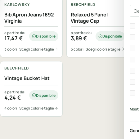
KARLOWSKY
BEECHFIELD
Cer
Bib Apron Jeans 1892
Relaxed 5 Panel
Virginia
Vintage Cap
Bra
a partire da:
a partire da:
Disponibile
Disponibile
17,47
€
3,89
€
3 colori
Scegli colori e taglie
5 colori
Scegli colori e taglie
Personalizzabile
BEECHFIELD
Vintage Bucket Hat
a partire da:
Disponibile
4,24
€
4 colori
Scegli colori e taglie
Mostr
Gen