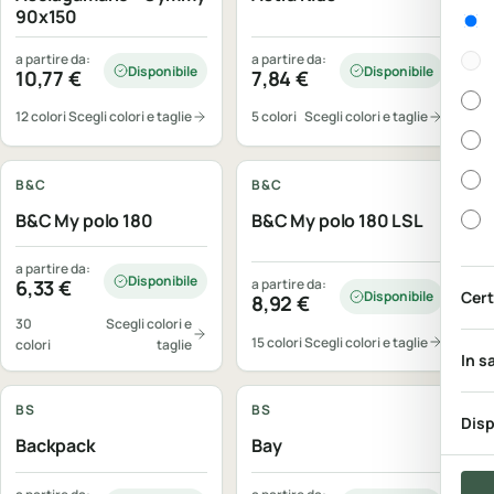
Gen
90x150
a partire da:
a partire da:
Disponibile
Disponibile
10,77
€
7,84
€
12 colori
Scegli colori e taglie
5 colori
Scegli colori e taglie
Personalizzabile
Personalizzabile
B&C
B&C
B&C My polo 180
B&C My polo 180 LSL
a partire da:
Disponibile
6,33
€
a partire da:
Cert
Disponibile
8,92
€
30
Scegli colori e
15 colori
Scegli colori e taglie
colori
taglie
In s
Personalizzabile
Personalizzabile
BS
BS
Disp
Backpack
Bay