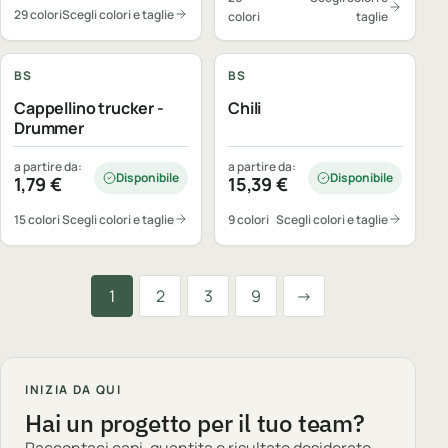
29 colori
Scegli colori e taglie
colori
taglie
Personalizzabile
Personalizzabile
BS
BS
Cappellino trucker -
Chili
Drummer
a partire da:
a partire da:
Disponibile
Disponibile
1,79
€
15,39
€
15 colori
Scegli colori e taglie
9 colori
Scegli colori e taglie
Successiva
1
2
3
9
→
INIZIA DA QUI
Hai un progetto per il tuo team?