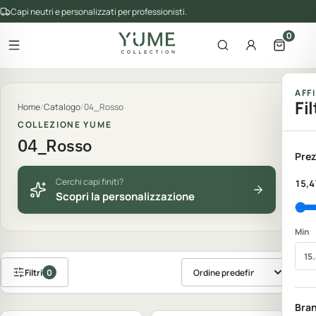
Capi neutri e personalizzati per professionisti.
0
Apri il menu
Apri la ricerca
Account
Apri il 
gorie del catalogo
AFF
Fil
Home
/
Catalogo
/
04_Rosso
COLLEZIONE YUME
04_Rosso
Prez
Cerchi capi finiti?
15,4
Scopri la personalizzazione
Min
Filtri
0
Ordina prodotti
Personalizzabile
Personalizzabile
Bra