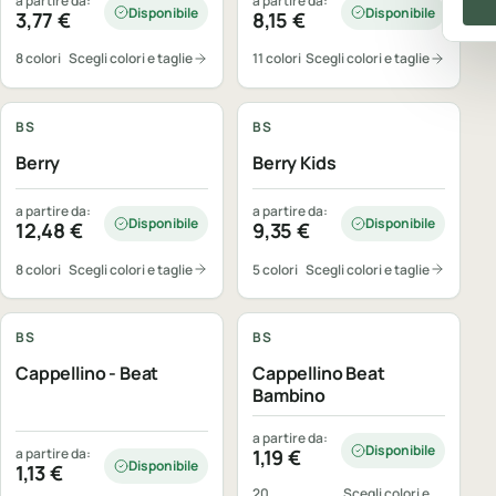
a partire da:
a partire da:
Disponibile
Disponibile
3,77
€
8,15
€
8 colori
Scegli colori e taglie
11 colori
Scegli colori e taglie
Personalizzabile
Personalizzabile
BS
BS
Berry
Berry Kids
a partire da:
a partire da:
Disponibile
Disponibile
12,48
€
9,35
€
8 colori
Scegli colori e taglie
5 colori
Scegli colori e taglie
Personalizzabile
Personalizzabile
BS
BS
Cappellino - Beat
Cappellino Beat
Bambino
a partire da:
Disponibile
a partire da:
1,19
€
Disponibile
1,13
€
20
Scegli colori e