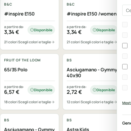
B&C
B&C
Cer
#inspire E150
#inspire E150 /women
Bra
a partire da:
a partire da:
Disponibile
Disponibile
3,34
€
3,34
€
21 colori
Scegli colori e taglie
21 colori
Scegli colori e taglie
Personalizzabile
Personalizzabile
FRUIT OF THE LOOM
BS
65/35 Polo
Asciugamano - Gymmy
40x90
a partire da:
a partire da:
Disponibile
Disponibile
6,57
€
2,72
€
18 colori
Scegli colori e taglie
12 colori
Scegli colori e taglie
Mostr
Personalizzabile
Personalizzabile
BS
BS
Gen
Asciugamano - Gymmy
Astra Kids