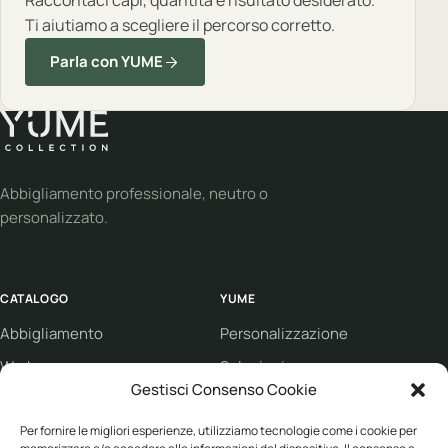
Raccontaci capi, quantita e risultato desiderato.
Ti aiutiamo a scegliere il percorso corretto.
Parla con YUME
Abbigliamento professionale, neutro o
personalizzato.
CATALOGO
YUME
Abbigliamento
Personalizzazione
Workwear
Soluzioni
Gestisci Consenso Cookie
Sport
Supporto
Per fornire le migliori esperienze, utilizziamo tecnologie come i cookie per
Eco collection
Condizioni di vendita