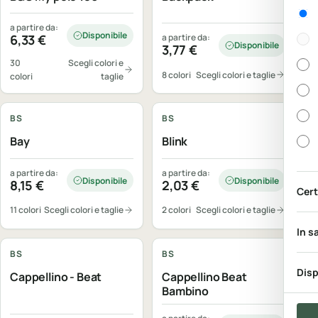
Gen
a partire da:
Disponibile
6,33
€
a partire da:
Disponibile
3,77
€
30
Scegli colori e
8 colori
Scegli colori e taglie
colori
taglie
Personalizzabile
Personalizzabile
BS
BS
Bay
Blink
a partire da:
a partire da:
Disponibile
Disponibile
8,15
€
2,03
€
Cert
11 colori
Scegli colori e taglie
2 colori
Scegli colori e taglie
Personalizzabile
Personalizzabile
In s
BS
BS
Disp
Cappellino - Beat
Cappellino Beat
Bambino