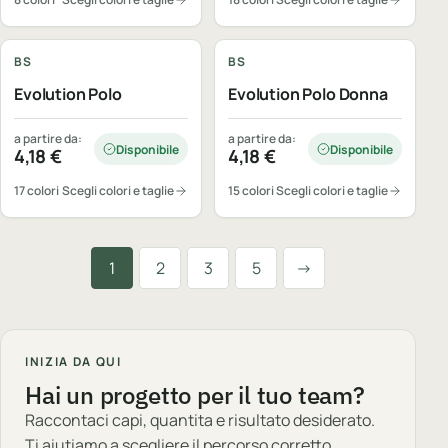
Personalizzabile
Personalizzabile
BS
BS
Evolution Polo
Evolution Polo Donna
a partire da:
a partire da:
Disponibile
Disponibile
4,18
€
4,18
€
17 colori
Scegli colori e taglie
15 colori
Scegli colori e taglie
Successiva
1
2
3
5
→
INIZIA DA QUI
Hai un progetto per il tuo team?
Raccontaci capi, quantita e risultato desiderato.
Ti aiutiamo a scegliere il percorso corretto.