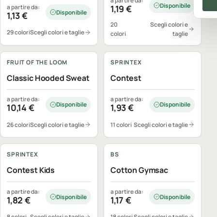
a partire da:
Disponibile
a partire da:
1,19
€
Disponibile
1,13
€
20
Scegli colori e
29 colori
Scegli colori e taglie
colori
taglie
Personalizzabile
Personalizzabile
FRUIT OF THE LOOM
SPRINTEX
Classic Hooded Sweat
Contest
a partire da:
a partire da:
Disponibile
Disponibile
10,14
€
1,93
€
26 colori
Scegli colori e taglie
11 colori
Scegli colori e taglie
Personalizzabile
Personalizzabile
SPRINTEX
BS
Contest Kids
Cotton Gymsac
a partire da:
a partire da:
Disponibile
Disponibile
1,82
€
1,17
€
8 colori
Scegli colori e taglie
18 colori
Scegli colori e taglie