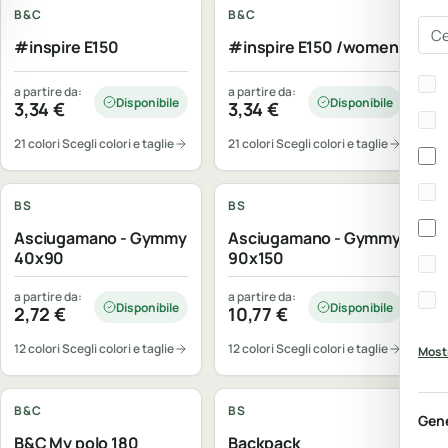
B&C
B&C
Cer
#inspire E150
#inspire E150 /women
Bra
a partire da:
a partire da:
Disponibile
Disponibile
3,34
€
3,34
€
21 colori
Scegli colori e taglie
21 colori
Scegli colori e taglie
Personalizzabile
Personalizzabile
BS
BS
Asciugamano - Gymmy
Asciugamano - Gymmy
40x90
90x150
a partire da:
a partire da:
Disponibile
Disponibile
2,72
€
10,77
€
12 colori
Scegli colori e taglie
12 colori
Scegli colori e taglie
Mostr
Personalizzabile
Personalizzabile
B&C
BS
Gen
B&C My polo 180
Backpack