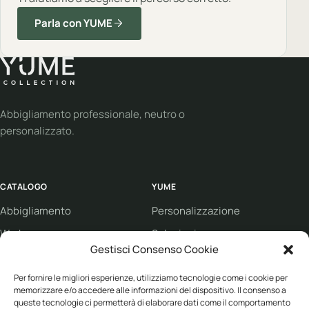
Parla con YUME
Abbigliamento professionale, neutro o
personalizzato.
CATALOGO
YUME
Abbigliamento
Personalizzazione
Workwear
Soluzioni
Gestisci Consenso Cookie
Sport
Supporto
Eco collection
Condizioni di vendita
Per fornire le migliori esperienze, utilizziamo tecnologie come i cookie per
memorizzare e/o accedere alle informazioni del dispositivo. Il consenso a
Brand
queste tecnologie ci permetterà di elaborare dati come il comportamento