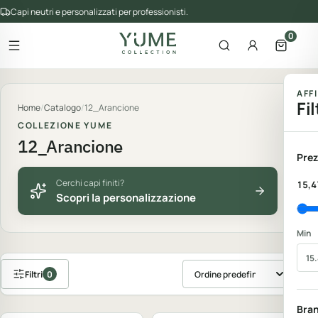
Capi neutri e personalizzati per professionisti.
0
Apri il menu
Apri la ricerca
Account
Apri il 
gorie del catalogo
AFF
Fil
Home
/
Catalogo
/
12_Arancione
COLLEZIONE YUME
12_Arancione
Prez
Cerchi capi finiti?
15,4
Scopri la personalizzazione
Min
Filtri
0
Ordina prodotti
Personalizzabile
Personalizzabile
Bra