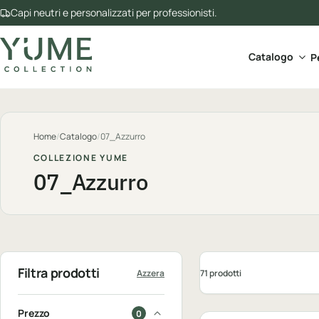
Capi neutri e personalizzati per professionisti.
Apri 
Catalogo
P
Home
/
Catalogo
/
07_Azzurro
COLLEZIONE YUME
07_Azzurro
Filtra prodotti
71 prodotti
Azzera
Personalizzabile
Prezzo
0