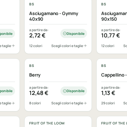
BS
BS
Asciugamano - Gymmy
Asciugama
40x90
90x150
a partire da:
a partire da:
ponibile
Disponibile
2,72
€
10,77
€
e taglie
12 colori
Scegli colori e taglie
12 colori
Sc
Personalizzabile
Personalizza
BS
BS
Berry
Cappellino 
a partire da:
a partire da:
ponibile
Disponibile
12,48
€
1,13
€
e taglie
8 colori
Scegli colori e taglie
29 colori
Sc
Personalizzabile
Personalizza
FRUIT OF THE LOOM
FRUIT OF THE