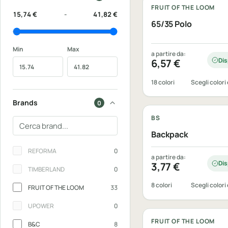
FRUIT OF THE LOOM
15,74 €
-
41,82 €
65/35 Polo
Min
Max
a partire da:
Dis
6,57
€
18 colori
Scegli colori 
Personalizzabile
Brands
0
BS
Cerca un brand
Backpack
Brands
REFORMA
0
a partire da:
Dis
3,77
€
TIMBERLAND
0
8 colori
Scegli colori 
FRUIT OF THE LOOM
33
Personalizzabile
UPOWER
0
FRUIT OF THE LOOM
B&C
8