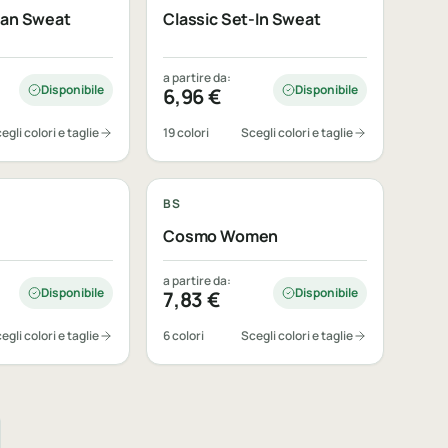
lan Sweat
Classic Set-In Sweat
a partire da:
Disponibile
Disponibile
6,96
€
egli colori e taglie
19 colori
Scegli colori e taglie
bile
Personalizzabile
BS
Cosmo Women
a partire da:
Disponibile
Disponibile
7,83
€
egli colori e taglie
6 colori
Scegli colori e taglie
cessiva