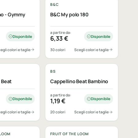
B&C
no - Gymmy
B&C My polo 180
a partire da:
Disponibile
Disponibile
6,33
€
egli colori e taglie
30 colori
Scegli colori e taglie
bile
Personalizzabile
BS
- Beat
Cappellino Beat Bambino
a partire da:
Disponibile
Disponibile
1,19
€
egli colori e taglie
20 colori
Scegli colori e taglie
bile
Personalizzabile
 LOOM
FRUIT OF THE LOOM