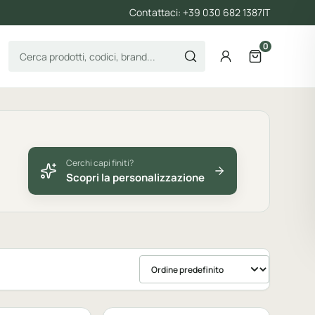
Contattaci: +39 030 682 1387
IT
0
Cerca prodotti
Account
Apri il carre
Cerchi capi finiti?
Scopri la personalizzazione
Ordina prodotti
bile
Personalizzabile