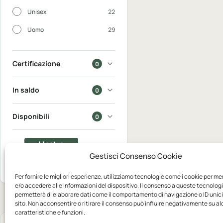
Unisex
22
Uomo
29
Certificazione
0
In saldo
0
Disponibili
0
Mostra
Gestisci Consenso Cookie
71
Azzera
prodotti
Per fornire le migliori esperienze, utilizziamo tecnologie come i cookie per m
e/o accedere alle informazioni del dispositivo. Il consenso a queste tecnologi
permetterà di elaborare dati come il comportamento di navigazione o ID unic
sito. Non acconsentire o ritirare il consenso può influire negativamente su a
caratteristiche e funzioni.