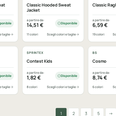
eat
Classic Hooded Sweat
Classic Rag
Jacket
a partire da:
a partire da:
ponibile
Disponibile
14,51
€
6,59
€
e taglie
11 colori
Scegli colori e taglie
19 colori
Sc
Personalizzabile
Personalizza
SPRINTEX
BS
Contest Kids
Cosmo
a partire da:
a partire da:
ponibile
Disponibile
1,82
€
8,74
€
e taglie
8 colori
Scegli colori e taglie
6 colori
Sc
Suc
1
2
3
5
→